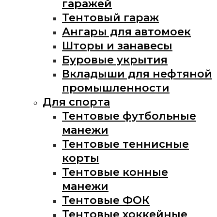
гаражей
Тентовый гараж
Ангары для автомоек
Шторы и занавесы
Буровые укрытия
Вкладыши для нефтяной
промышленности
Для спорта
Тентовые футбольные
манежи
Тентовые теннисные
корты
Тентовые конные
манежи
Тентовые ФОК
Тентовые хоккейные