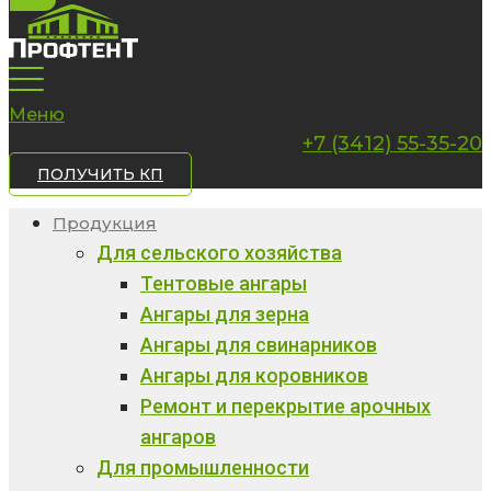
Меню
+7 (3412) 55-35-20
ПОЛУЧИТЬ КП
Продукция
Для сельского хозяйства
Тентовые ангары
Ангары для зерна
Ангары для свинарников
Ангары для коровников
Ремонт и перекрытие арочных
ангаров
Для промышленности