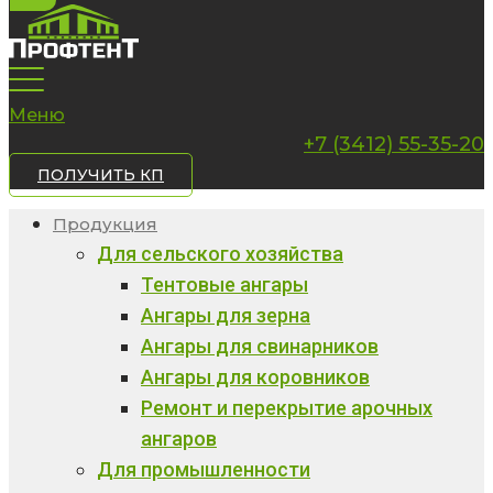
Меню
+7 (3412) 55-35-20
ПОЛУЧИТЬ КП
Продукция
Для сельского хозяйства
Тентовые ангары
Ангары для зерна
Ангары для свинарников
Ангары для коровников
Ремонт и перекрытие арочных
ангаров
Для промышленности